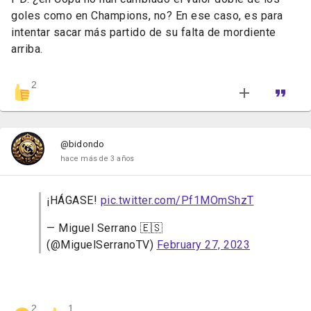
goles como en Champions, no? En ese caso, es para
intentar sacar más partido de su falta de mordiente
arriba.
2
@bidondo
hace más de 3 años
¡HÁGASE!
pic.twitter.com/Pf1MOmShzT
— Miguel Serrano 🇪🇸
(@MiguelSerranoTV)
February 27, 2023
2
1