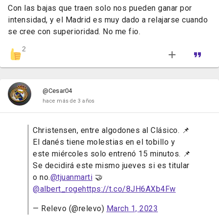
Con las bajas que traen solo nos pueden ganar por
intensidad, y el Madrid es muy dado a relajarse cuando
se cree con superioridad. No me fio.
2
@Cesar04
hace más de 3 años
Christensen, entre algodones al Clásico. 📌
El danés tiene molestias en el tobillo y
este miércoles solo entrenó 15 minutos. 📌
Se decidirá este mismo jueves si es titular
o no.
@tjuanmarti
🤝
@albert_roge
https://t.co/8JH6AXb4Fw
— Relevo (@relevo)
March 1, 2023