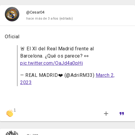
@Cesar04
hace más de 3 años
(editado)
Oficial
🚨 El XI del Real Madrid frente al
Barcelona. ¿Qué os parece? 👀
pic.twitter.com/OaJd4a0pHi
— REAL MADRID❤️ (@AdriRM33)
March 2,
2023
1