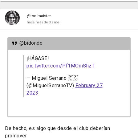
@tonimaister
hace más de 3 años
@bidondo
¡HÁGASE!
pic.twitter.com/Pf1MOmShzT
— Miguel Serrano 🇪🇸
(@MiguelSerranoTV)
February 27,
2023
De hecho, es algo que desde el club deberían
promover