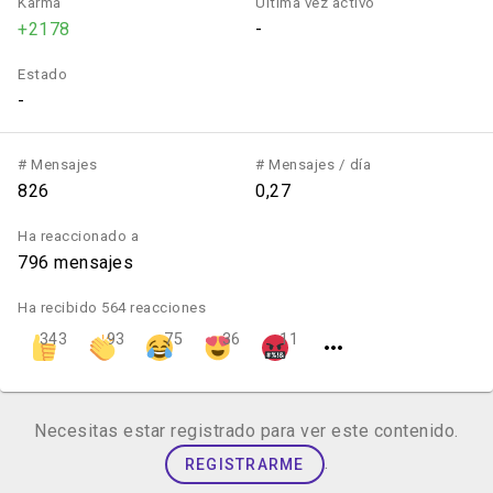
Karma
Última vez activo
+2178
-
Estado
-
# Mensajes
# Mensajes / día
826
0,27
Ha reaccionado a
796 mensajes
Ha recibido 564 reacciones
343
93
75
36
11
Necesitas estar registrado para ver este contenido.
.
REGISTRARME