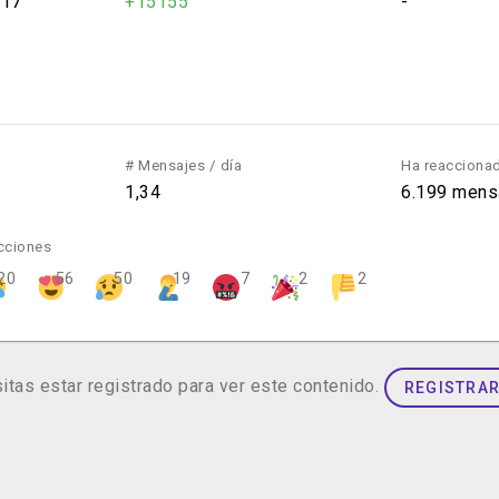
017
+15155
-
# Mensajes / día
Ha reacciona
1,34
6.199 mens
acciones
20
56
50
19
7
2
2
itas estar registrado para ver este contenido.
REGISTRA