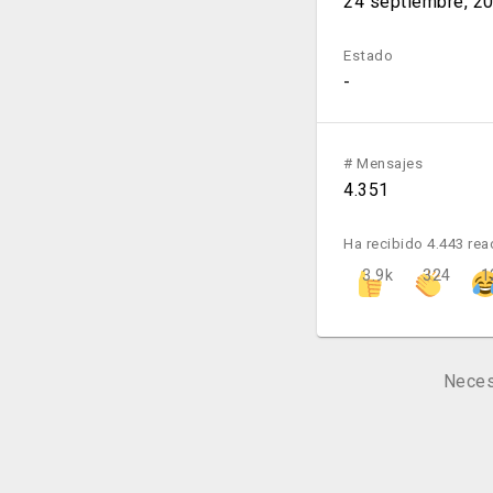
24 septiembre, 2
Estado
-
# Mensajes
4.351
Ha recibido 4.443 re
3.9k
324
1
Neces