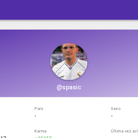
@spasic
País
Sexo
-
-
Karma
Última vez ac