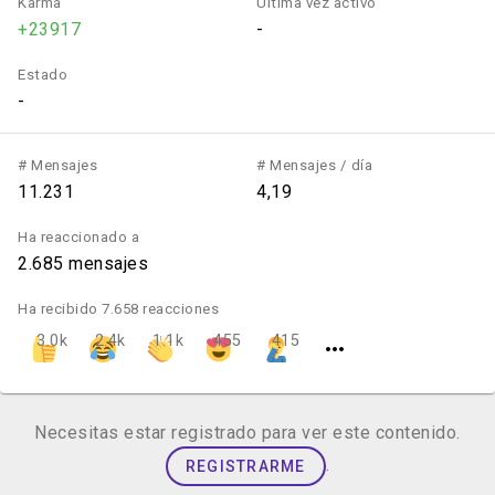
Karma
Última vez activo
+23917
-
Estado
-
# Mensajes
# Mensajes / día
11.231
4,19
Ha reaccionado a
2.685 mensajes
Ha recibido 7.658 reacciones
3.0k
2.4k
1.1k
455
415
Necesitas estar registrado para ver este contenido.
.
REGISTRARME