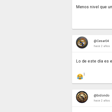
Menos nivel que un
@Cesar04
hace 2 años
Lo de este día es e
1
@bidondo
hace 2 años