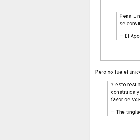
Penal… no
se convi
— El Ap
Pero no fue el únic
Y esto resum
construida y
favor de VA
— The ting