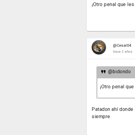
¡Otro penal que le
@Cesar04
hace 2 años
@bidondo
¡Otro penal que
Patadon ahí donde 
siempre.