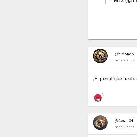
— MT2 (@ma
@bidondo
hace 2 años
¡El penal que acab
1
@Cesar04
hace 2 años