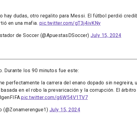
 hay dudas, otro regalito para Messi. El fútbol perdió credib
rtió en una mafia.
pic.twitter.com/gT3j4ivKNy
ostador de Soccer (@ApuestasDSoccer)
July 15, 2024
o. Durante los 90 minutos fue este:
e perfectamente la carrera del enano dopado sin negreira, u
 basada en el robo la prevaricación y la corrupción. El árbitro
RgenFIFA.
pic.twitter.com/g6W54V1TV7
lao (@Zonamerengue1)
July 15, 2024