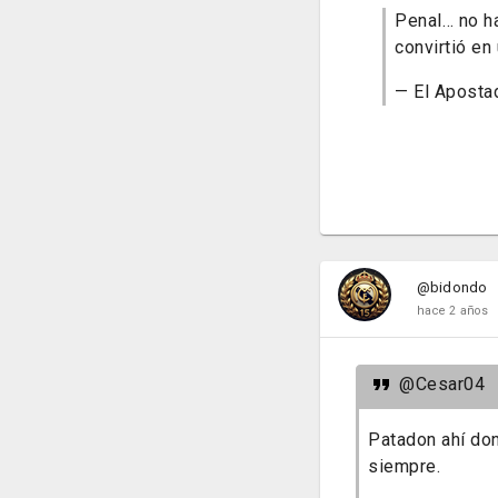
Penal… no ha
convirtió en
— El Aposta
@bidondo
hace 2 años
@Cesar04
Patadon ahí do
siempre.