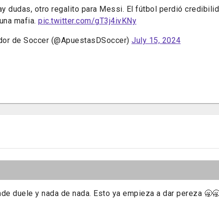
y dudas, otro regalito para Messi. El fútbol perdió credibili
 una mafia.
pic.twitter.com/gT3j4ivKNy
dor de Soccer (@ApuestasDSoccer)
July 15, 2024
nde duele y nada de nada. Esto ya empieza a dar pereza 🥱