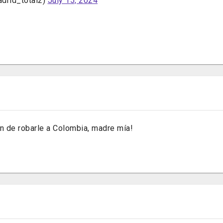
drid_total2)
July 15, 2024
an de robarle a Colombia, madre mía!