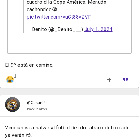
cuadro d la Copa América. Menudo
cachondeo😭
pic.twitter.com/vuCt88vZVF
— Benito (@_Benito___)
July 1, 2024
El 9º está en camino.
1
@Cesar04
hace 2 años
Vinicius va a salvar al fútbol de otro atraco deliberado,
ya verán 😎.