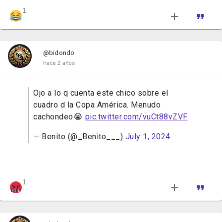
1
@bidondo
hace 2 años
Ojo a lo q cuenta este chico sobre el
cuadro d la Copa América. Menudo
cachondeo😭
pic.twitter.com/vuCt88vZVF
— Benito (@_Benito___)
July 1, 2024
1