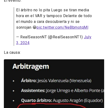
El evento:
El árbitro no lo pita Luego se tiran media
hora en el VAR y tampoco Delante de todo
el mundo a cara descubierta y ni se
sonrojan 😁
pic.twitter.com/NeBbmotqMl
— RealSeasonNT (@RealSeasonNT1)
July
3, 2024
La causa: