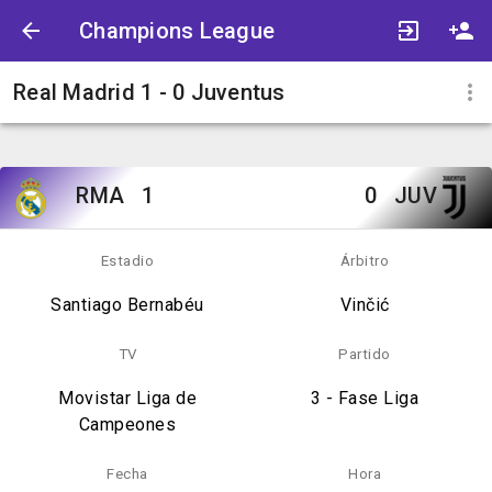
Champions League
Real Madrid 1 - 0 Juventus
RMA
1
0
JUV
Estadio
Árbitro
Santiago Bernabéu
Vinčić
TV
Partido
Movistar Liga de
3 - Fase Liga
Campeones
Fecha
Hora