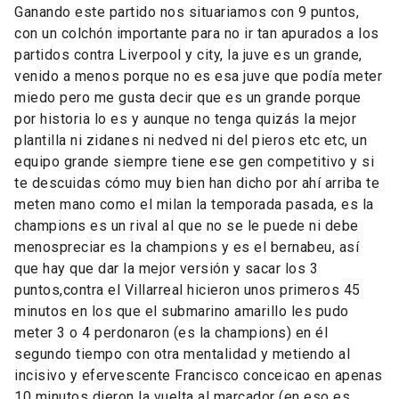
Ganando este partido nos situariamos con 9 puntos,
con un colchón importante para no ir tan apurados a los
partidos contra Liverpool y city, la juve es un grande,
venido a menos porque no es esa juve que podía meter
miedo pero me gusta decir que es un grande porque
por historia lo es y aunque no tenga quizás la mejor
plantilla ni zidanes ni nedved ni del pieros etc etc, un
equipo grande siempre tiene ese gen competitivo y si
te descuidas cómo muy bien han dicho por ahí arriba te
meten mano como el milan la temporada pasada, es la
champions es un rival al que no se le puede ni debe
menospreciar es la champions y es el bernabeu, así
que hay que dar la mejor versión y sacar los 3
puntos,contra el Villarreal hicieron unos primeros 45
minutos en los que el submarino amarillo les pudo
meter 3 o 4 perdonaron (es la champions) en él
segundo tiempo con otra mentalidad y metiendo al
incisivo y efervescente Francisco conceicao en apenas
10 minutos dieron la vuelta al marcador (en eso es