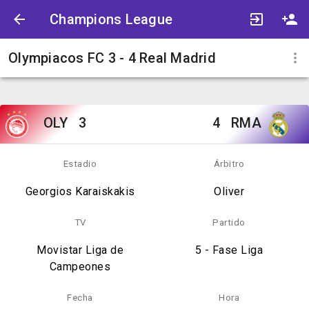
Champions League
Olympiacos FC 3 - 4 Real Madrid
OLY
3
4
RMA
Estadio
Árbitro
Georgios Karaiskakis
Oliver
TV
Partido
Movistar Liga de
5 - Fase Liga
Campeones
Fecha
Hora