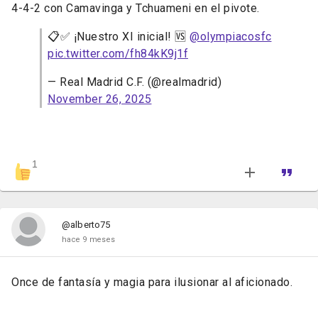
4-4-2 con Camavinga y Tchuameni en el pivote.
📋✅ ¡Nuestro XI inicial! 🆚
@olympiacosfc
pic.twitter.com/fh84kK9j1f
— Real Madrid C.F. (@realmadrid)
November 26, 2025
1
@alberto75
hace 9 meses
Once de fantasía y magia para ilusionar al aficionado.