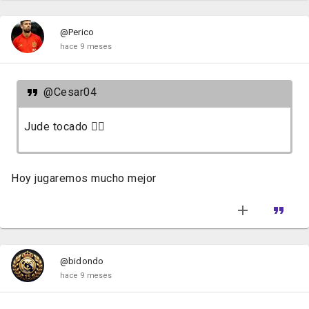
@Perico
hace 9 meses
@Cesar04
Jude tocado 🤦‍♂️
Hoy jugaremos mucho mejor
@bidondo
hace 9 meses