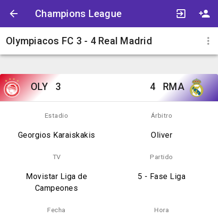
Champions League
Olympiacos FC 3 - 4 Real Madrid
OLY
3
4
RMA
Estadio
Árbitro
Georgios Karaiskakis
Oliver
TV
Partido
Movistar Liga de
5 - Fase Liga
Campeones
Fecha
Hora