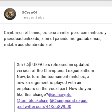
@Cesar04
hace casi 2 años
Cambiaron el himno, es casi similar pero con matices y
pseudoactualizado, a mi el pasado me gustaba más,
estaba acostumbrado a él.
Gm 🙂✌️ UEFA has released an updated
version of the Champions League anthem.
Now, before the tournament matches, a
new arrangement is played with an
emphasis on the vocal part. How do you
like this change?
@beincrypto
@ton_blockchain
@ChampionsLeague
pic.twitter.com/44XdqSWbJ0