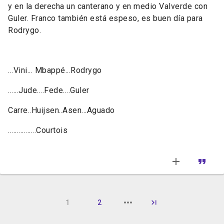
y e
n la derecha un canterano y en medio Valverde con
Guler.
Franco también está espeso, es buen día para
Rodrygo.
...Vini... Mbappé...Rodrygo
......Jude....Fede....Guler
Carre..Huijsen..Asen...Aguado
................Courtois
1
2