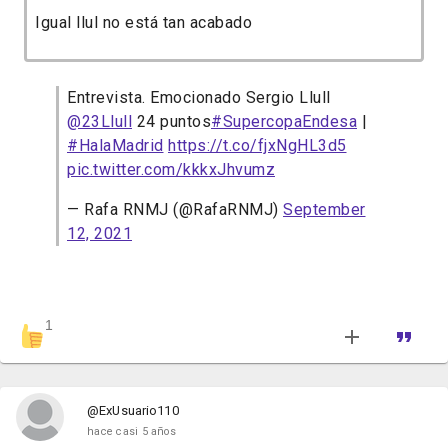
Igual llul no está tan acabado
Entrevista. Emocionado Sergio Llull
@23Llull
24 puntos
#SupercopaEndesa
|
#HalaMadrid
https://t.co/fjxNgHL3d5
pic.twitter.com/kkkxJhvumz
— Rafa RNMJ (@RafaRNMJ)
September
12, 2021
1
@ExUsuario110
hace casi 5 años