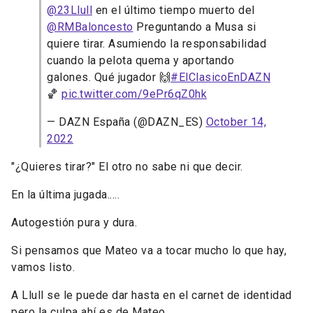
@23Llull
en el último tiempo muerto del
@RMBaloncesto
Preguntando a Musa si
quiere tirar. Asumiendo la responsabilidad
cuando la pelota quema y aportando
galones. Qué jugador 🙌
#ElClasicoEnDAZN
🏀
pic.twitter.com/9ePr6qZ0hk
— DAZN España (@DAZN_ES)
October 14,
2022
"¿Quieres tirar?" El otro no sabe ni que decir.
En la última jugada.....
Autogestión pura y dura.
Si pensamos que Mateo va a tocar mucho lo que hay,
vamos listo.
A Llull se le puede dar hasta en el carnet de identidad
pero la culpa ahí es de Mateo.