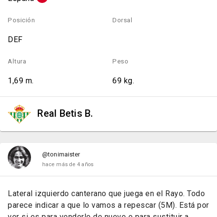
Posición
Dorsal
DEF
Altura
Peso
1,69 m.
69 kg.
Real Betis B.
@tonimaister
hace más de 4 años
Lateral izquierdo canterano que juega en el Rayo. Todo
parece indicar a que lo vamos a repescar (5M). Está por
ver si es para venderlo de nuevo o para sustituir a