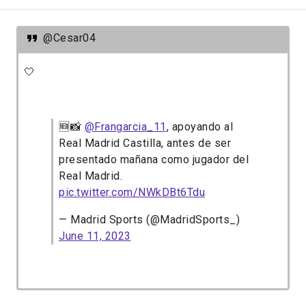
@Cesar04
🤍
🆕📸
@Frangarcia_11
, apoyando al
Real Madrid Castilla, antes de ser
presentado mañana como jugador del
Real Madrid.
pic.twitter.com/NWkDBt6Tdu
— Madrid Sports (@MadridSports_)
June 11, 2023