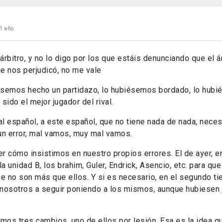
1 año
 árbitro, y no lo digo por los que estáis denunciando que el á
ue nos perjudicó, no me vale
iésemos hecho un partidazo, lo hubiésemos bordado, lo hub
 sido el mejor jugador del rival.
al español, a este español, que no tiene nada de nada, nece
 un error, mal vamos, muy mal vamos.
 cómo insistimos en nuestro propios errores. El de ayer, er
 unidad B, los brahim, Guler, Endrick, Asencio, etc. para qu
ue no son más que ellos. Y si es necesario, en el segundo ti
o, nosotros a seguir poniendo a los mismos, aunque hubiesen 
cimos tres cambios, uno de ellos por lesión. Esa es la idea q