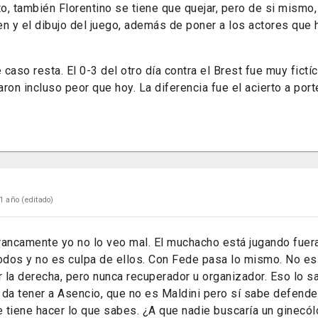
to, también Florentino se tiene que quejar, pero de si mismo
n y el dibujo del juego, además de poner a los actores que h
caso resta. El 0-3 del otro día contra el Brest fue muy fictíc
ron incluso peor que hoy. La diferencia fue el acierto a port
1 año
(editado)
rancamente yo no lo veo mal. El muchacho está jugando fuera
todos y no es culpa de ellos. Con Fede pasa lo mismo. No es
r la derecha, pero nunca recuperador u organizador. Eso lo s
 da tener a Asencio, que no es Maldini pero sí sabe defend
e tiene hacer lo que sabes. ¿A que nadie buscaría un ginecó