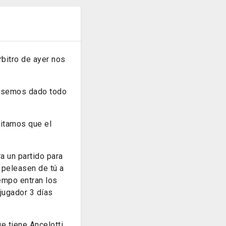
rbitro de ayer nos
iésemos dado todo
sitamos que el
a un partido para
e peleasen de tú a
empo entran los
jugador 3 días
ue tiene Ancelotti