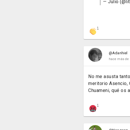
— Julio (@li
1
@Adanhiel
hace más de 
No me asusta tanto 
meritorio Asencio, 
Chuameni, qué os a
1