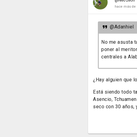
@Neozeon
hace más de 
@Adanhiel
No me asusta ta
poner al merito
centrales a Ala
¿Hay alguien que l
Está siendo todo ta
Asencio, Tchuameni 
seco con 30 años, y