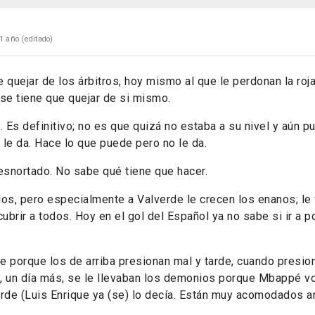
1 año
(editado)
 quejar de los árbitros, hoy mismo al que le perdonan la roja
se tiene que quejar de si mismo.
. Es definitivo; no es que quizá no estaba a su nivel y aún p
o le da. Hace lo que puede pero no le da.
snortado. No sabe qué tiene que hacer.
los, pero especialmente a Valverde le crecen los enanos; le
ubrir a todos. Hoy en el gol del Español ya no sabe si ir a po
e porque los de arriba presionan mal y tarde, cuando presi
, un día más, se le llevaban los demonios porque Mbappé vo
rde (Luis Enrique ya (se) lo decía. Están muy acomodados ar