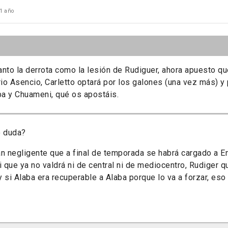
1 año
nto la derrota como la lesión de Rudiguer, ahora apuesto qu
rio Asencio, Carletto optará por los galones (una vez más) y
ba y Chuameni, qué os apostáis.
o duda?
n negligente que a final de temporada se habrá cargado a End
que ya no valdrá ni de central ni de mediocentro, Rudiger qu
 si Alaba era recuperable a Alaba porque lo va a forzar, es