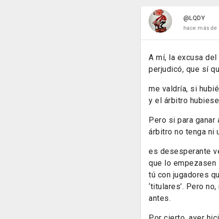
@LQDY
hace más de 
A mí, la excusa del
perjudicó, que sí q
me valdría, si hub
y el árbitro hubiese
Pero si para ganar 
árbitro no tenga ni
es desesperante ver
que lo empezasen la
tú con jugadores q
‘titulares’. Pero n
antes.
Por cierto, ayer hi