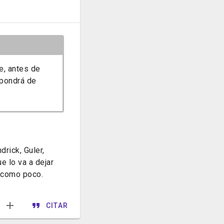
e, antes de
 pondrá de
rick, Guler,
e lo va a dejar
o como poco.
CITAR