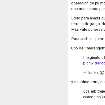
operación de pulmo
eso mismo nos pas
Edito para añadir 
terreno de juego, 
Más vale ponerse u
Para acabar, quiero
Uno del "merengón" 
Imagínate el
pic.twitter
— Trunks (
y el último esto, q
Los arbitraj
cuando no ju