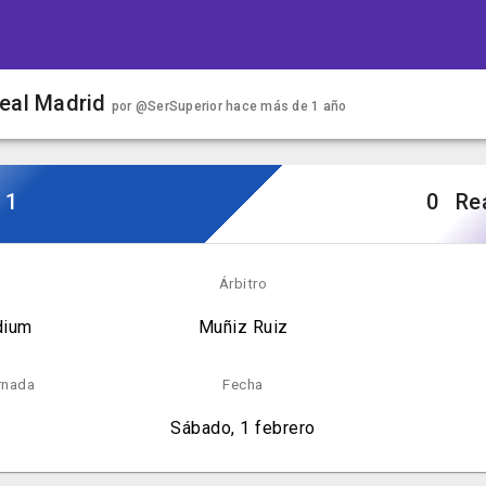
Real Madrid
por
@SerSuperior
hace más de 1 año
1
0
Re
o
Árbitro
dium
Muñiz Ruiz
rnada
Fecha
Sábado, 1 febrero