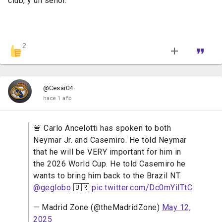
club, y un señor.
2
@Cesar04
hace 1 año
🚨 Carlo Ancelotti has spoken to both
Neymar Jr. and Casemiro. He told Neymar
that he will be VERY important for him in
the 2026 World Cup. He told Casemiro he
wants to bring him back to the Brazil NT.
@geglobo
🇧🇷
pic.twitter.com/Dc0mYilTtC
— Madrid Zone (@theMadridZone)
May 12,
2025