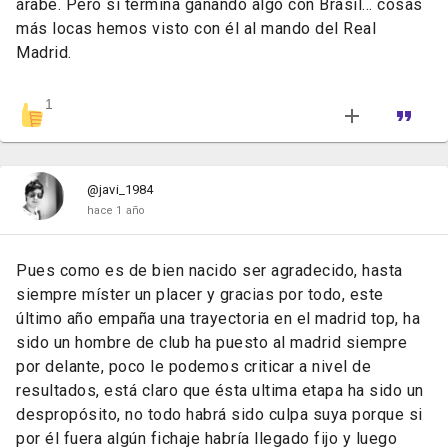
árabe.
Pero
si
termina
ganando
algo
con
Brasil…
cosas
más
locas
hemos
visto
con
él
al
mando
del
Real
Madrid.
1
@javi_1984
hace 1 año
Pues como es de bien nacido ser agradecido, hasta
siempre míster un placer y gracias por todo, este
último año empaña una trayectoria en el madrid top, ha
sido un hombre de club ha puesto al madrid siempre
por delante, poco le podemos criticar a nivel de
resultados, está claro que ésta ultima etapa ha sido un
despropósito, no todo habrá sido culpa suya porque si
por él fuera algún fichaje habría llegado fijo y luego