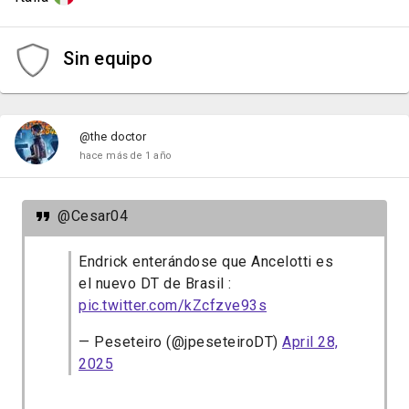
Sin equipo
@the doctor
hace más de 1 año
@Cesar04
Endrick enterándose que Ancelotti es
el nuevo DT de Brasil :
pic.twitter.com/kZcfzve93s
— Peseteiro (@jpeseteiroDT)
April 28,
2025