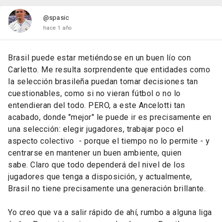
@spasic
hace 1 año
Brasil
puede
estar
metiéndose
en
un
buen
lío
con
Carletto.
Me
resulta
sorprendente
que
entidades
como
la
selección
brasileña
puedan
tomar
decisiones
tan
cuestionables,
como
si
no
vieran
fútbol
o
no
lo
entendieran
del
todo. PERO
, a este
Ancelotti tan
acabado
, donde "mejor" le puede ir es
precisamente
en
una
selección:
elegir
jugadores,
trabajar
poco
el
aspecto
colectivo -
porque
el
tiempo
no
lo
permite -
y
centrarse
en
mantener
un
buen
ambiente, quien
sabe.
Claro
que
todo
dependerá
del
nivel
de
los
jugadores
que
tenga
a
disposición,
y
actualmente,
Brasil
no
tiene
precisamente
una
generación
brillante.
Yo
creo
que
va
a
salir
rápido
de
ahí,
rumbo
a
alguna
liga