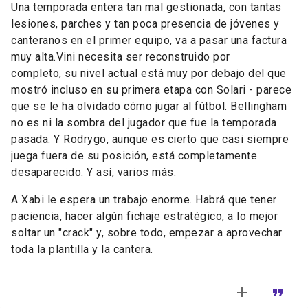
Una
temporada
entera
tan
mal
gestionada,
con
tantas
lesiones, parches
y
tan
poca
presencia
de
jóvenes
y
canteranos
en
el
primer
equipo,
va
a
pasar
una
factura
muy
alta.
Vini
necesita
ser
reconstruido
por
completo,
su
nivel
actual
está
muy
por
debajo
del
que
mostró
incluso
en
su
primera
etapa
con
Solari -
parece
que
se
le
ha
olvidado
cómo
jugar
al
fútbol.
Bellingham
no
es
ni
la
sombra
del
jugador
que
fue
la
temporada
pasada.
Y
Rodrygo,
aunque
es
cierto
que
casi
siempre
juega
fuera
de
su
posición,
está
completamente
desaparecido.
Y
así,
varios
más.
A
Xabi
le
espera
un
trabajo
enorme.
Habrá
que
tener
paciencia,
hacer
algún
fichaje
estratégico, a lo mejor
soltar un "crack"
y,
sobre
todo,
empezar
a
aprovechar
toda
la
plantilla
y
la
cantera.