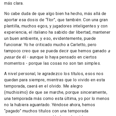
más
clara.
No
cabe
duda
de
que
algo
bien
ha
hecho,
más
allá
de
aportar
esa
dosis
de “
flor”,
que
también
.
Con
una
gran
plantilla,
muchos
egos,
y
jugadores
inteligentes
y
con
experiencia,
el
italiano
ha
sabido
dar
libertad,
mantener
un
buen
ambiente,
y
eso,
evidentemente,
puede
funcionar.
Yo
he
criticado
mucho
a
Carletto,
pero
tampoco
creo
que
se
pueda
decir
que
hemos
ganado
a
pesar
de
él -
aunque
lo
haya
pensado
en
ciertos
momentos -
porque
las
cosas
no
son
tan
simples.
A
nivel
personal,
le
agradezco
los
títulos,
esos
nos
quedan
para
siempre,
mientras
que
lo
vivido
en
esta
temporada,
caerá
en
el
olvido.
Me
alegro
(muchisimo)
de
que
se
marche,
porque
sinceramente,
una
temporada
más
como
esta
última,
yo
por
lo
menos
no
la
hubiera
aguantado.
Yéndose
ahora,
hemos
“
pagado”
muchos
títulos
con
una
temporada