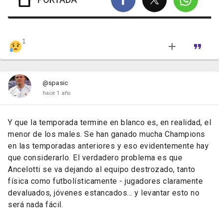
1
@spasic
hace 1 año
Y
que
la
temporada
termine
en
blanco
es,
en
realidad,
el
menor
de
los
males.
Se
han
ganado
mucha
Champions
en las temporadas anteriores
y
eso evidentemente hay
que considerarlo
.
El
verdadero
problema
es
que
Ancelotti
se
va
dejando
al
equipo
destrozado,
tanto
física
como
futbolísticamente -
jugadores
claramente
devaluados,
jóvenes
estancados...
y
levantar
esto
no
será
nada
fácil.