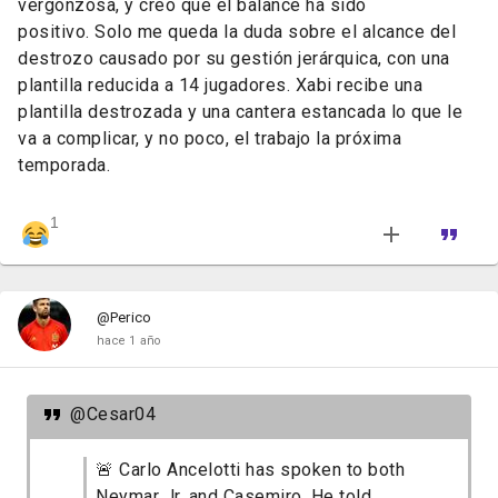
vergonzosa,
y
creo
que
el
balance
ha
sido
positivo.
Solo
me
queda
la
duda
sobre
el
alcance
del
destrozo
causado
por
su
gestión
jerárquica,
con
una
plantilla
reducida
a
14
jugadores.
Xabi recibe una
plantilla destrozada y una cantera estancada lo que le
va a complicar, y no poco, el trabajo la próxima
temporada.
1
@Perico
hace 1 año
@Cesar04
🚨 Carlo Ancelotti has spoken to both
Neymar Jr. and Casemiro. He told