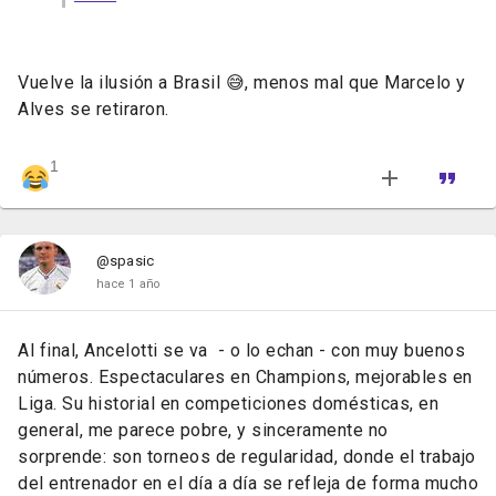
Vuelve la ilusión a Brasil 😅, menos mal que Marcelo y
Alves se retiraron.
1
@spasic
hace 1 año
Al
final,
Ancelotti
se
va -
o
lo
echan -
con
muy
buenos
números.
Espectaculares
en
Champions,
mejorables
en
Liga.
Su
historial
en
competiciones
domésticas,
en
general,
me
parece
pobre,
y
sinceramente
no
sorprende:
son
torneos
de
regularidad,
donde
el
trabajo
del
entrenador
en
el
día
a
día
se
refleja
de
forma
mucho