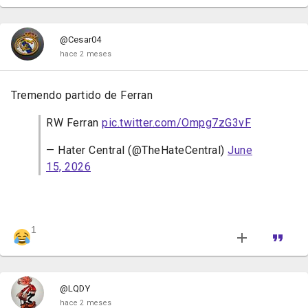
@Cesar04
hace 2 meses
Tremendo partido de Ferran
RW Ferran
pic.twitter.com/Ompg7zG3vF
— Hater Central (@TheHateCentral)
June
15, 2026
1
@LQDY
hace 2 meses