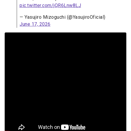
pic.twitter.com/jQR6Lnw8LJ
— Yasujiro Mizoguchi (@YasujiroOficial)
June 17, 2026