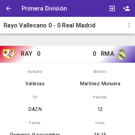
Primera División
Rayo Vallecano 0 - 0 Real Madrid
RAY
0
0
RMA
Estadio
Árbitro
Vallecas
Martínez Munuera
TV
Partido
DAZN
12
Fecha
Hora
Domingo, 9 noviembre
16:15