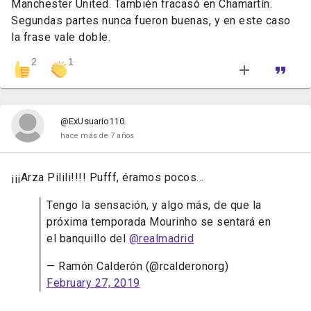
Manchester United. También fracasó en Chamartín.
Segundas partes nunca fueron buenas, y en este caso
la frase vale doble.
2
1
@ExUsuario110
hace más de 7 años
¡¡¡Arza Pilili!!!! Pufff, éramos pocos...
Tengo la sensación, y algo más, de que la
próxima temporada Mourinho se sentará en
el banquillo del
@realmadrid
— Ramón Calderón (@rcalderonorg)
February 27, 2019