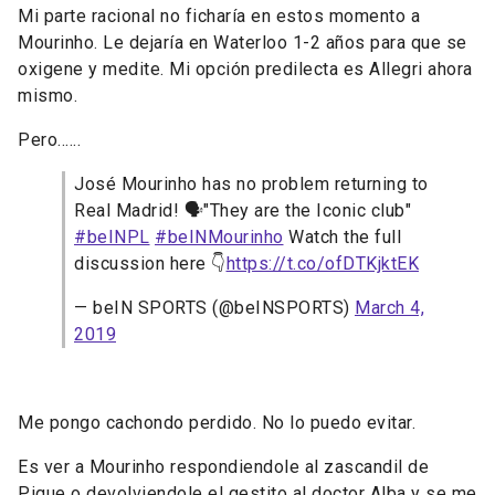
Mi parte racional no ficharía en estos momento a
Mourinho. Le dejaría en Waterloo 1-2 años para que se
oxigene y medite. Mi opción predilecta es Allegri ahora
mismo.
Pero......
José Mourinho has no problem returning to
Real Madrid! 🗣️"They are the Iconic club"
#beINPL
#beINMourinho
Watch the full
discussion here 👇
https://t.co/ofDTKjktEK
— beIN SPORTS (@beINSPORTS)
March 4,
2019
Me pongo cachondo perdido. No lo puedo evitar.
Es ver a Mourinho respondiendole al zascandil de
Pique o devolviendole el gestito al doctor Alba y se me