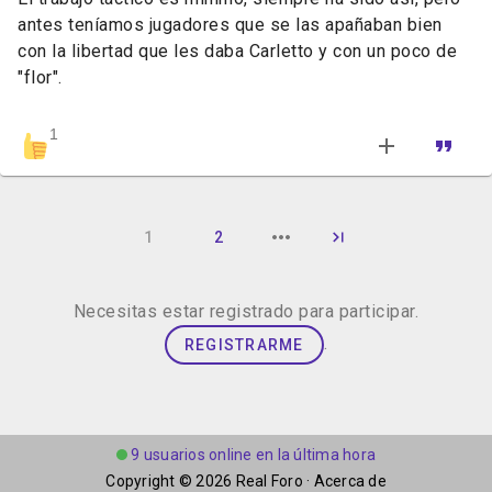
antes teníamos jugadores que se las apañaban bien
con la libertad que les daba Carletto y con un poco de
"flor".
1
1
2
Necesitas estar registrado para participar.
.
REGISTRARME
9 usuarios online en la última hora
Copyright © 2026
Real Foro
·
Acerca de