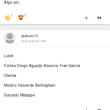
Algo así...
1
1
@alberto75
hace más de 1 año
Lunin
Fortea Diego Aguado Asencio Fran García
Chema
Modric Valverde Bellingham
Gonzalo Mbappe