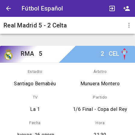
Fútbol Español
Real Madrid 5 - 2 Celta
RMA
5
2
CEL
Estadio
Árbitro
Santiago Bernabéu
Munuera Montero
TV
Partido
La 1
1/6 Final - Copa del Rey
Fecha
Hora
Jueves, 16 enero
21:30