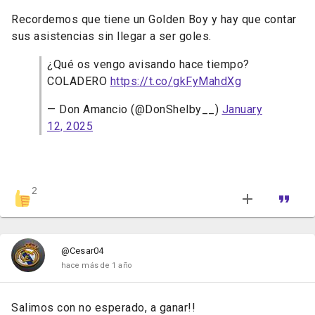
Recordemos que tiene un Golden Boy y hay que contar
sus asistencias sin llegar a ser goles.
¿Qué os vengo avisando hace tiempo?
COLADERO
https://t.co/gkFyMahdXg
— Don Amancio (@DonShelby__)
January
12, 2025
2
@Cesar04
hace más de 1 año
Salimos con no esperado, a ganar!!