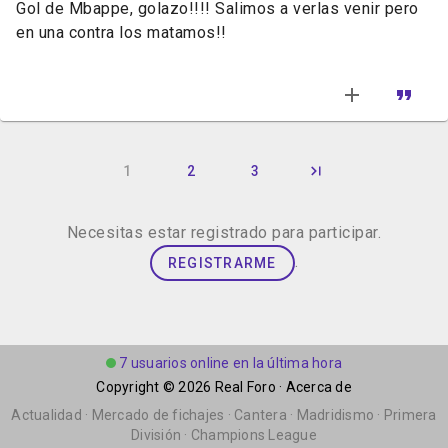
Gol de Mbappe, golazo!!!! Salimos a verlas venir pero
en una contra los matamos!!
1
2
3
Necesitas estar registrado para participar.
.
REGISTRARME
7 usuarios online en la última hora
Copyright © 2026
Real Foro
·
Acerca de
Actualidad
·
Mercado de fichajes
·
Cantera
·
Madridismo
·
Primera
División
·
Champions League