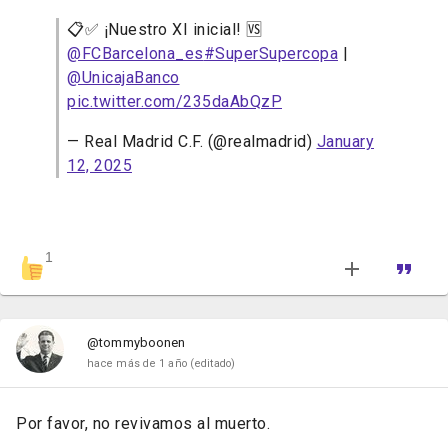
📋✅ ¡Nuestro XI inicial! 🆚
@FCBarcelona_es
#SuperSupercopa
|
@UnicajaBanco
pic.twitter.com/235daAbQzP
— Real Madrid C.F. (@realmadrid)
January
12, 2025
1
@tommyboonen
hace más de 1 año
(editado)
Por favor, no revivamos al muerto.