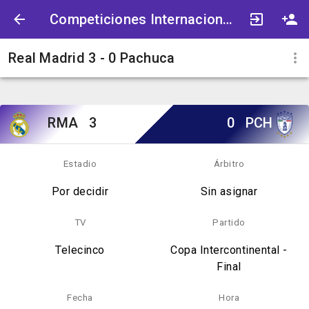
Competiciones Internacionales
Real Madrid 3 - 0 Pachuca
RMA
3
0
PCH
Estadio
Árbitro
Por decidir
Sin asignar
TV
Partido
Telecinco
Copa Intercontinental -
Final
Fecha
Hora