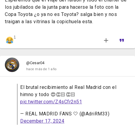
los jubilados de la junta para hacerse la foto con la
Copa Toyota ¿o ya no es Toyota? salga bien y nos
traigan a las vitrinas la copichuela esta.
1
@Cesar04
hace más de 1 año
El brutal recibimiento al Real Madrid con el
himno y todo 😍👏🏻👏🏻
pic.twitter.com/Z4sCfr2n51
— REAL MADRID FANS 🤍 (@AdriRM33)
December 17, 2024