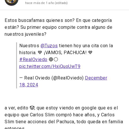
hace más de 1 año
(editado)
Estos buscafamas quienes son? En que categoría
están? Su primer equipo compite contra alguno de
nuestros juveniles?
Nuestros
@Tuzos
tienen hoy una cita con la
historia. 💙 ¡VAMOS, PACHUCA! 💙
#RealOviedo
🔵⚪️
pic.twitter.com/HxiQuoUwT9
— Real Oviedo (@RealOviedo)
December
18, 2024
a ver, edito 🤡, que estoy viendo en google que es el
equipo que Carlos Slim compró hace años, y Carlos
Slim tiene acciones del Pachuca, todo queda en familia
entonces.