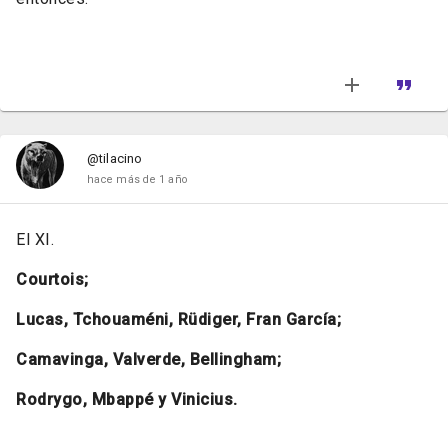
@tilacino
hace más de 1 año
El XI.
Courtois;
Lucas, Tchouaméni, Rüdiger, Fran García;
Camavinga, Valverde, Bellingham;
Rodrygo, Mbappé y Vinicius.