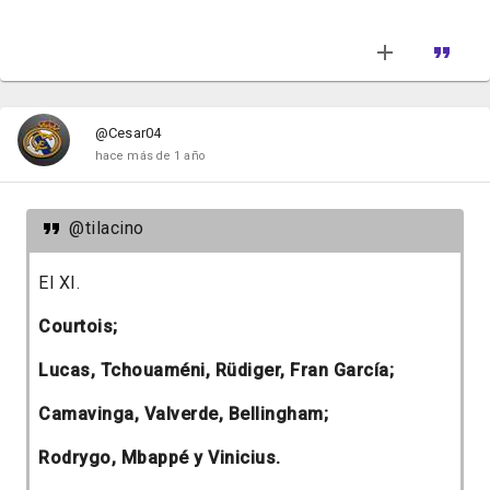
@Cesar04
hace más de 1 año
@tilacino
El XI.
Courtois;
Lucas, Tchouaméni, Rüdiger, Fran García;
Camavinga, Valverde, Bellingham;
Rodrygo, Mbappé y Vinicius.