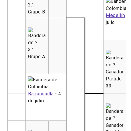
2.°
Grupo B
Medellín
- 
julio
3.°
Grupo A
Ganador
Partido
33
Barranquilla
- 4
de julio
Ganador