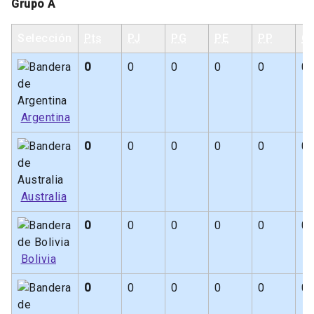
Grupo A
Selección
Pts
PJ
PG
PE
PP
G
0
0
0
0
0
0
Argentina
0
0
0
0
0
0
Australia
0
0
0
0
0
0
Bolivia
0
0
0
0
0
0