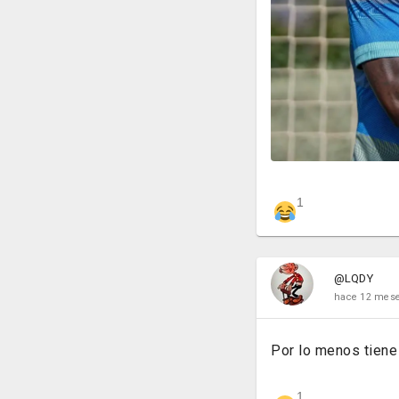
1
@LQDY
hace 12 mes
Por lo menos tiene 
1