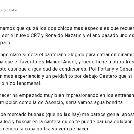
es
(editado)
marnos que quizá los dos chicos mas especiales que recue
a ser el nuevo CR7 y Ronaldo Nazario y el año pasado uno e
 paro.
ngo claro si sera el canterano elegido para entrar en dinami
ia que el favorito es Manuel Angel, y luego tiene a otros tr
esto casi que a igualdad de condiciones, Pol Fortuny y Cesa
n mas experiencia y un peldañito por debajo Cestero que si
 lo hizo fenomenal.
parecer ha empezado muy bien impresionando en los entrena
 irrupción como la de Asencio, sería vamos agua bendita.
 de mercado buenas (que no las hay) me parece genial apost
los y buscar en la cantera quien te puede dar una solución 
en enero la cosa no tira ya ver que hacer.