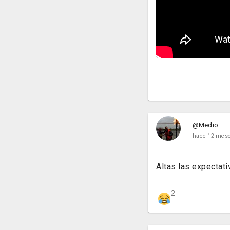
@Medio
hace 12 mes
Altas las expectativ
2