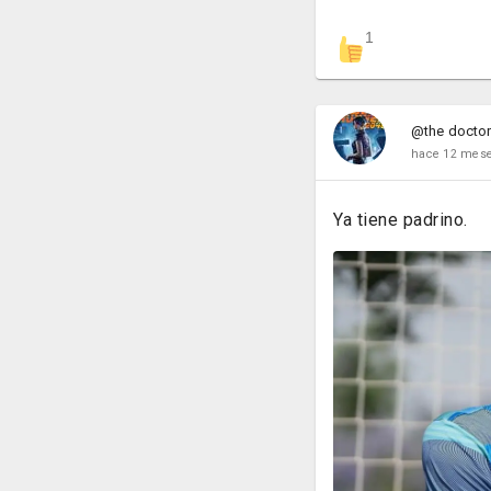
1
@the docto
hace 12 mes
Ya tiene padrino.