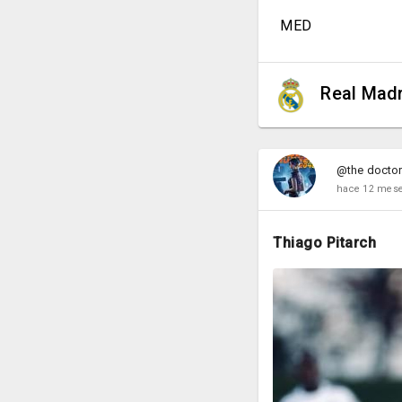
MED
Real Madr
@the docto
hace 12 mes
Thiago Pitarch