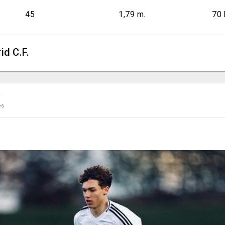
45
1,79 m.
70 
id C.F.
r
es