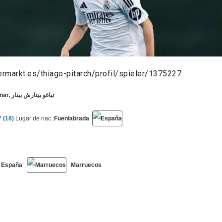
ermarkt.es/thiago-pitarch/profil/spieler/1375227
Thiago Pitarch Pinar, تياغو بيتارش بينار
 (18)
Lugar de nac.:
Fuenlabrada
España
Marruecos