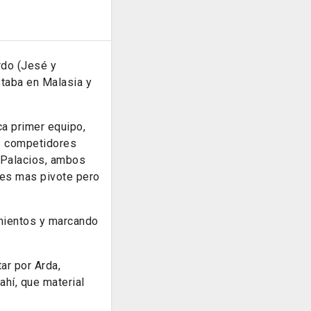
rdo (Jesé y
staba en Malasia y
ca primer equipo,
es competidores
r Palacios, ambos
 es mas pivote pero
mientos y marcando
ar por Arda,
ahí, que material