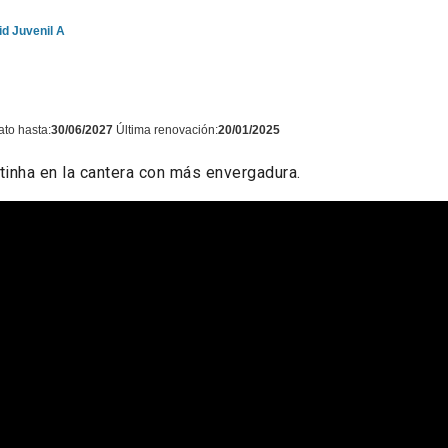
id Juvenil A
ato hasta:
30/06/2027
Última renovación:
20/01/2025
tinha en la cantera con más envergadura.