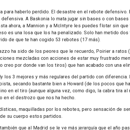
ra para haberlo perdido. El desastre en el rebote defensivo. 
a defensiva. A Baskonia lo mata jugar sin bases o con base
Hasta ahora, a Mannion y a McIntyre les puedes flotar sin que
eso es una losa que los ha penalizado. Solo han metido dos 
vido de que te han cogido 53 rebotes (17 más).
zzo ha sido de los peores que le recuerdo, Poirier a ratos (
ciones mezcladas con acciones de estar muy frustrado men
ho creo por donde van los tiros) que han acabado con una el
dy los 3 mejores y más regulares del partido con diferencia. 
pista, secando bastante bien a Howard (de los pocos que ha
no en el tiro (aunque alguna vez, como digo, la cabra tira al
o en el destrozo que nos ha hecho.
ísticas, maquilladas por los rebotes, pero sensación de ser
de su cuerpo estos partidos.
también que al Madrid se le ve más jerarquía que el año pa