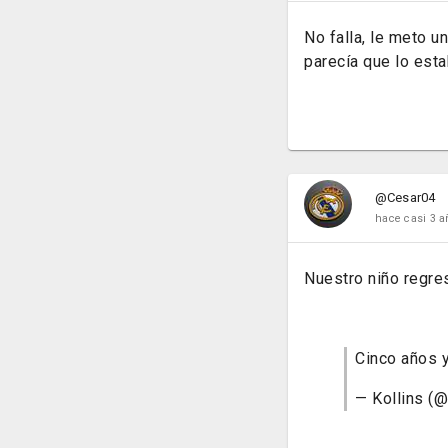
No falla, le meto u
parecía que lo est
@Cesar04
hace casi 3 a
Nuestro niño regre
Cinco años y
— Kollins (