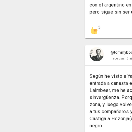
con el argentino en
pero sigue sin ser
3
@tommybo
hace casi 3 a
Según he visto a Y
entrada a canasta 
Laimbeer, me he ac
sinvergüenza. Porqu
zona, y luego volv
a tus compañeros y 
Castiga a Hezonja(
negro.