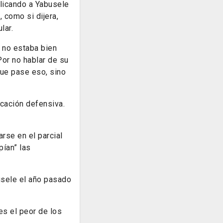
plicando a Yabusele
 como si dijera,
lar.
 no estaba bien
Por no hablar de su
que pase eso, sino
icación defensiva.
rse en el parcial
pían” las
busele el año pasado
es el peor de los