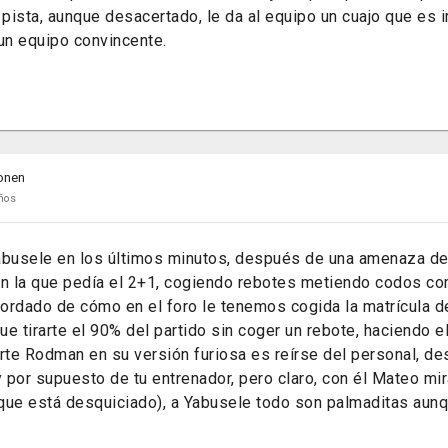
 pista, aunque desacertado, le da al equipo un cuajo que es 
 un equipo convincente.
onen
ños
abusele en los últimos minutos, después de una amenaza de 
en la que pedía el 2+1, cogiendo rebotes metiendo codos com
ordado de cómo en el foro le tenemos cogida la matrícula d
e tirarte el 90% del partido sin coger un rebote, haciendo el 
erte Rodman en su versión furiosa es reírse del personal, de
por supuesto de tu entrenador, pero claro, con él Mateo mira
que está desquiciado), a Yabusele todo son palmaditas aunq