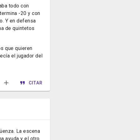
aba todo con
 termina -20 y con
eo. Y en defensa
a de quintetos
cos que quieren
cía el jugador del
CITAR
güenza. La escena
a ayuda y el otro