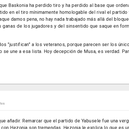
e Baskonia ha perdido tiro y ha perdido al base que orden
tido en el tiro mínimamente homologable del rival el partido
ataque damos pena, no hay nada trabajado más allá del bloqu
ganas de los jugadores y del sinsentido que saque en form
idos "justifican" a los veteranos, porque parecen ser los úni
 se une a esa lista. Hoy decepción de Musa, es verdad. Pare
ños
que añadir. Remarcar que el partido de Yabusele fue una ver
 con Hezonja son tremendas. Hezonja le explica lo que es un