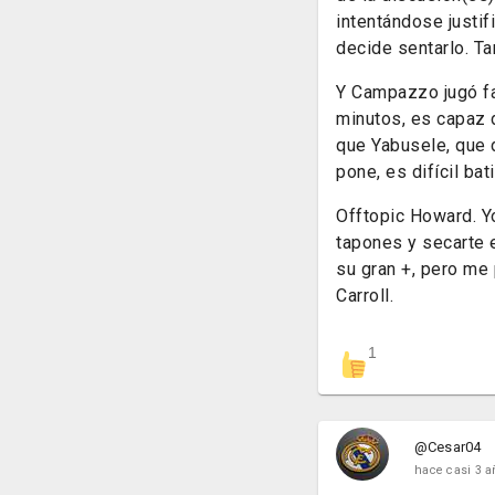
intentándose justif
decide sentarlo. Ta
Y Campazzo jugó fat
minutos, es capaz d
que Yabusele, que 
pone, es difícil bat
Offtopic Howard. Y
tapones y secarte e
su gran +, pero me
Carroll.
1
@Cesar04
hace casi 3 a