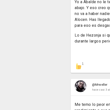
Yo a Abalde no le 
abajo. Y eso creo q
no va a haber nadie
Alocen. Has llegado
para eso es desgas
Lo de Hezonja si q
durante largos peri
1
@Mrweller
hace casi 3 a
Me temo lo peor en 