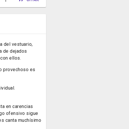
a del vestuario,
ja de dejados
con ellos.
ico provechoso es
vidual.
sta en carencias
ego ofensivo sigue
ses canta muchísimo