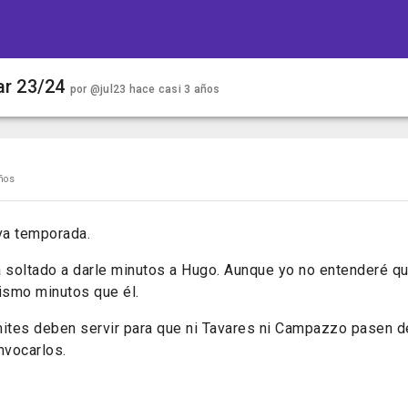
ar 23/24
por
@jul23
hace casi 3 años
ños
eva temporada.
a soltado a darle minutos a Hugo. Aunque yo no entenderé q
ismo minutos que él.
mites deben servir para que ni Tavares ni Campazzo pasen 
nvocarlos.