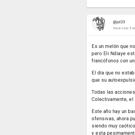
@jul23
hace casi 3 a
Es un melón que no 
pero Eli Ndiaye est
francófonos con una
El día que no estab
que su autoexpulsi
Todas las acciones
Colectivamente, el 
Este año hay un bas
ofensivas, ahora p
siendo muy caótico
y esta pesimamente