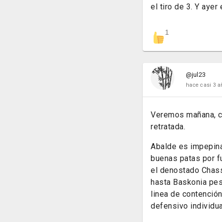
el tiro de 3. Y ayer
1
@jul23
hace casi 3 a
Veremos mañana, con
retratada.
Abalde es impepina
buenas patas por f
el denostado Chass
hasta Baskonia pesc
linea de contenció
defensivo individual