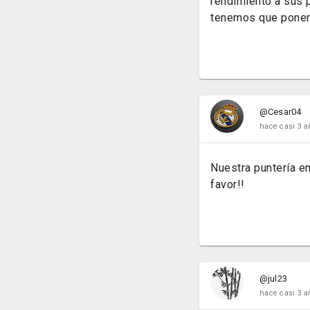
rendimiento a sus p
tenemos que poner 
@Cesar04
hace casi 3 a
Nuestra puntería en
favor!!
@jul23
hace casi 3 a