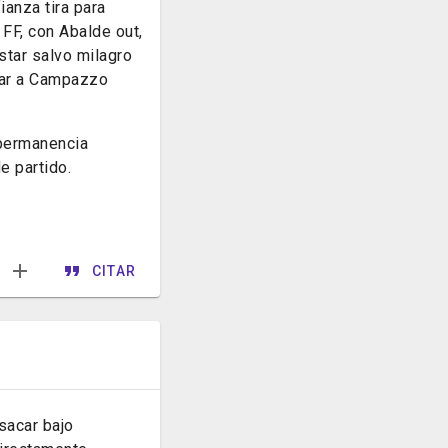
anza tira para
 FF, con Abalde out,
star salvo milagro
izar a Campazzo
 permanencia
de partido.
CITAR
sacar bajo