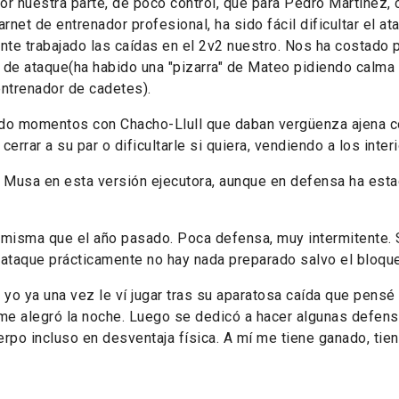
or nuestra parte, de poco control, que para Pedro Martínez,
arnet de entrenador profesional, ha sido fácil dificultar el a
ante trabajado las caídas en el 2v2 nuestro. Nos ha costado
a de ataque(ha habido una "pizarra" de Mateo pidiendo calma 
entrenador de cadetes).
ido momentos con Chacho-Llull que daban vergüenza ajena 
errar a su par o dificultarle si quiera, vendiendo a los inter
Musa en esta versión ejecutora, aunque en defensa ha esta
 misma que el año pasado. Poca defensa, muy intermitente. 
n ataque prácticamente no hay nada preparado salvo el bloqu
 yo ya una vez le ví jugar tras su aparatosa caída que pens
a me alegró la noche. Luego se dedicó a hacer algunas defens
rpo incluso en desventaja física. A mí me tiene ganado, tiene