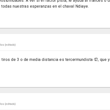
osibilidades. A ver si el factor pista, le ayuda al francés o 
todas nuestras esperanzas en el chaval Ndiaye.
ños
(editado)
 tiros de 3 o de media distancia es tercermundista 🤦, que ya
ños
(editado)