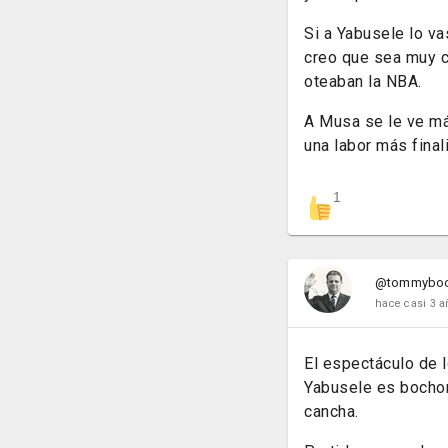
Si a Yabusele lo va
creo que sea muy c
oteaban la NBA.
A Musa se le ve más
una labor más final
1
@tommybo
hace casi 3 a
El espectáculo de l
Yabusele es bochor
cancha.