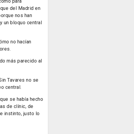
 como para
taque del Madrid en
 porque nos han
y un bloquo central
cómo no hacían
iores.
do más parecido al
Sin Tavares no se
eo central.
é que se había hecho
as de clínic, de
 instinto, justo lo