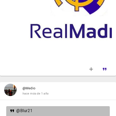
@Medio
hace más de 1 año
@Blur21