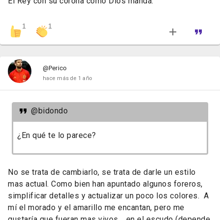
El Rey con su corona como Dios manda.
1
1
@Perico
hace más de 1 año
@bidondo
¿En qué te lo parece?
No se trata de cambiarlo, se trata de darle un estilo
mas actual. Como bien han apuntado algunos foreros,
simplificar detalles y actualizar un poco los colores. A
mí el morado y el amarillo me encantan, pero me
gustaría que fueran mas vivos .. en el escudo (depende