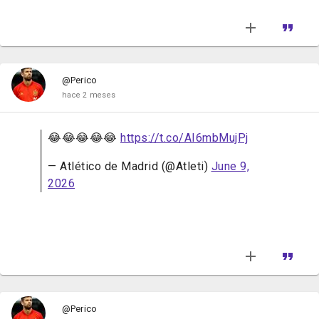
@Perico
hace 2 meses
😂😂😂😂😂
https://t.co/AI6mbMujPj
— Atlético de Madrid (@Atleti)
June 9,
2026
@Perico