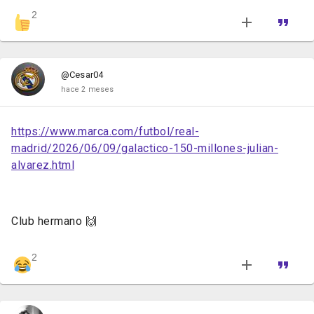
2
@Cesar04
hace 2 meses
https://www.marca.com/futbol/real-
madrid/2026/06/09/galactico-150-millones-julian-
alvarez.html
Club hermano 🙌
2