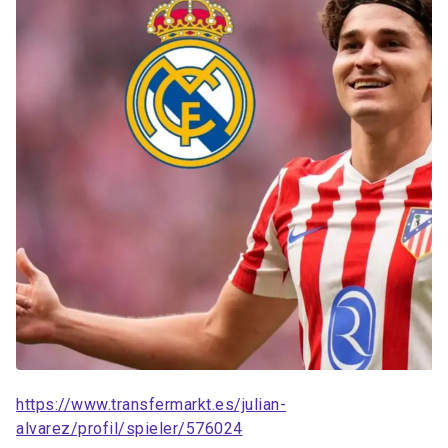
https://www.transfermarkt.es/julian-
alvarez/profil/spieler/576024