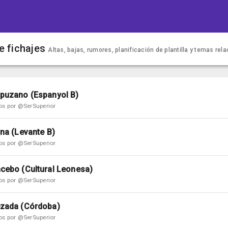
 fichajes
Altas, bajas, rumores, planificación de plantilla y temas rel
puzano (Espanyol B)
os por @SerSuperior
ina (Levante B)
os por @SerSuperior
cebo (Cultural Leonesa)
os por @SerSuperior
ezada (Córdoba)
os por @SerSuperior