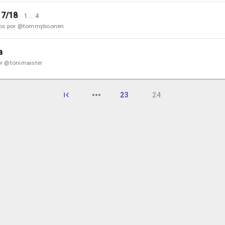
17/18
1
…
4
ños por @tommyboonen
a
r @tonimaister
23
24