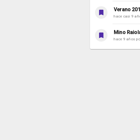
Verano 20
hace casi 9 a
Mino Raiol
hace 9 años po