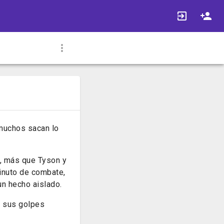
 muchos sacan lo
r, más que Tyson y
minuto de combate,
n hecho aislado.
n sus golpes