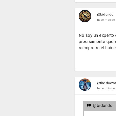
@bidondo
hace más de 
No soy un experto 
precisamente que s
siempre si él hubi
@the docto
hace más de 
@bidondo