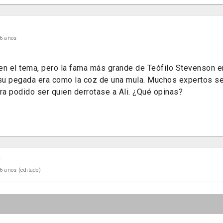
6 años
en el tema, pero la fama más grande de Teófilo Stevenson e
u pegada era como la coz de una mula. Muchos expertos se
era podido ser quien derrotase a Ali. ¿Qué opinas?
r
6 años
(editado)