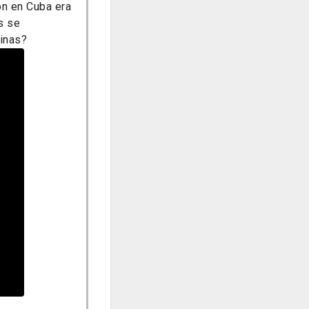
on en Cuba era
s se
pinas?