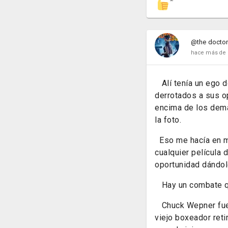
@the docto
hace más de 
Alí tenía un ego d
derrotados a sus o
encima de los demá
la foto.
Eso me hacía en mu
cualquier película 
oportunidad dándol
Hay un combate qu
Chuck Wepner fue el
viejo boxeador reti