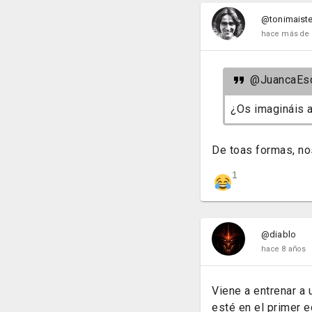
@tonimaiste
hace más de 
@JuancaEs
¿Os imagináis a
De toas formas, n
1
@diablo
hace 8 años
Viene a entrenar a 
esté en el primer 