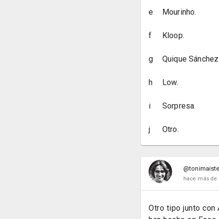
e
Mourinho.
f
Kloop.
g
Quique Sánchez
h
Low.
i
Sorpresa.
j
Otro.
@tonimaiste
hace más de 
Otro tipo junto con