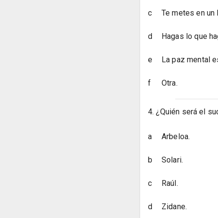
c
Te metes en un 
d
Hagas lo que ha
e
La paz mental e
f
Otra.
4. ¿Quién será el s
a
Arbeloa.
b
Solari.
c
Raúl.
d
Zidane.