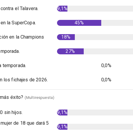
contra el Talavera.
9,1%
 en la SuperCopa.
45%
ación en la Champions
18%
temporada.
27%
ra temporada.
0,0%
on los fichajes de 2026.
0,0%
e más éxito?
(Multirespuesta)
 sin hijos.
9,1%
mujer de 18 que dará 5
9,1%