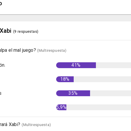
o
 Xabi
(9 respuestas)
ulpa el mal juego?
(Multirespuesta)
ón.
41%
18%
s
35%
5,9%
rará Xabi?
(Multirespuesta)