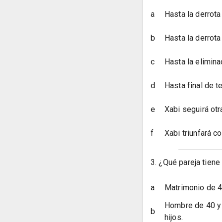
a
Hasta la derrota 
b
Hasta la derrota
c
Hasta la elimin
d
Hasta final de 
e
Xabi seguirá ot
f
Xabi triunfará c
3. ¿Qué pareja tien
a
Matrimonio de 40
Hombre de 40 y 
b
hijos.