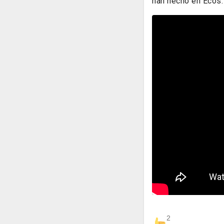
han hecho en Ecos.
2