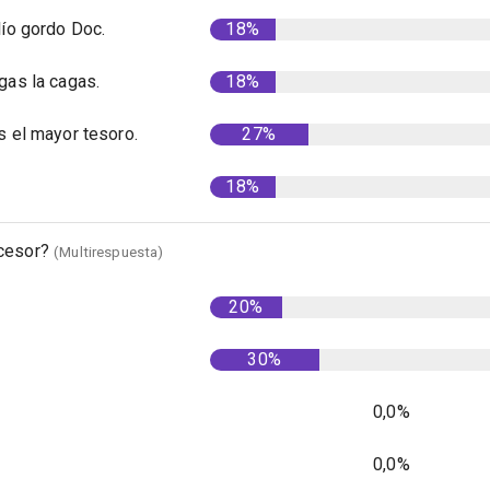
lío gordo Doc.
18%
gas la cagas.
18%
s el mayor tesoro.
27%
18%
ucesor?
(Multirespuesta)
20%
30%
0,0%
0,0%