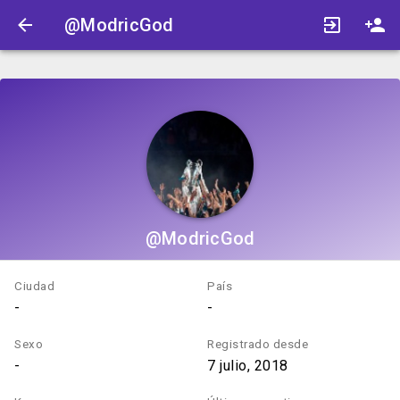
@ModricGod
@ModricGod
Ciudad
País
-
-
Sexo
Registrado desde
-
7 julio, 2018