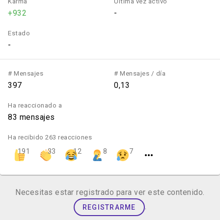
Karma
Última vez activo
+932
-
Estado
-
# Mensajes
# Mensajes / día
397
0,13
Ha reaccionado a
83 mensajes
Ha recibido 263 reacciones
191
33
12
8
7
Necesitas estar registrado para ver este contenido.
.
REGISTRARME