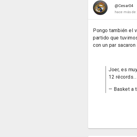
@Cesar04
hace más de 
Pongo también el v
partido que tuvimo
con un par sacaron 
Joer, es mu
12 récords..
— Basket a 