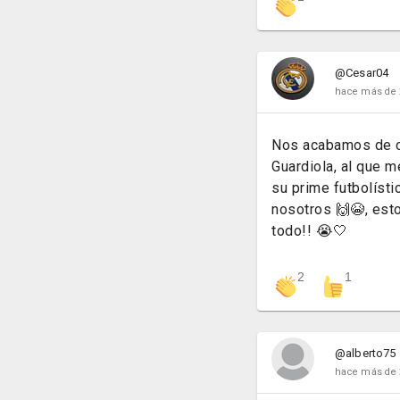
@Cesar04
hace más de 
Nos acabamos de ca
Guardiola, al que m
su prime futbolíst
nosotros 🙌😭, est
todo!! 😭🤍
2
1
@alberto75
hace más de 