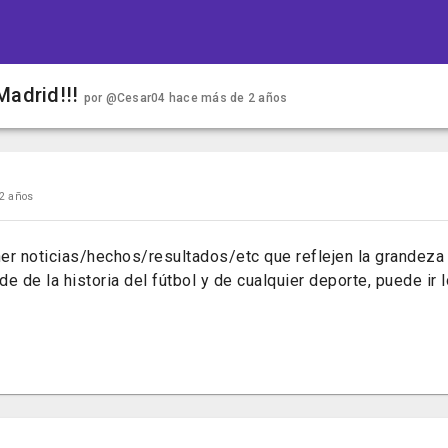
 Madrid!!!
por
@Cesar04
hace más de 2 años
2 años
r noticias/hechos/resultados/etc que reflejen la grandeza d
e de la historia del fútbol y de cualquier deporte, puede ir 