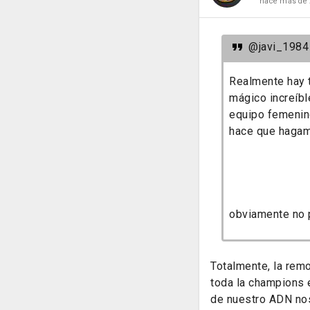
hace más de 
@javi_1984
Realmente hay t
mágico increíbl
equipo femenino
hace que hagam
obviamente no p
Totalmente, la rem
toda la champions 
de nuestro ADN nos 