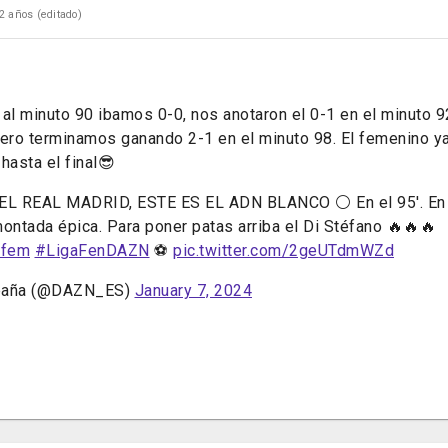
2 años
(editado)
al minuto 90 ibamos 0-0, nos anotaron el 0-1 en el minuto 9
pero terminamos ganando 2-1 en el minuto 98. El femenino y
hasta el final😎
L REAL MADRID, ESTE ES EL ADN BLANCO ⚪ En el 95'. En el
ntada épica. Para poner patas arriba el Di Stéfano 🔥🔥🔥
dfem
#LigaFenDAZN
⚽
pic.twitter.com/2geUTdmWZd
paña (@DAZN_ES)
January 7, 2024