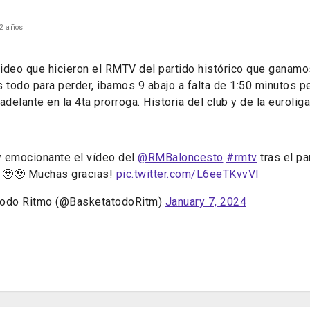
2 años
ideo que hicieron el RMTV del partido histórico que ganamos
s todo para perder, ibamos 9 abajo a falta de 1:50 minutos 
adelante en la 4ta prorroga. Historia del club y de la euroliga
y emocionante el vídeo del
@RMBaloncesto
#rmtv
tras el pa
. 🥹🥹 Muchas gracias!
pic.twitter.com/L6eeTKvvVl
todo Ritmo (@BasketatodoRitm)
January 7, 2024