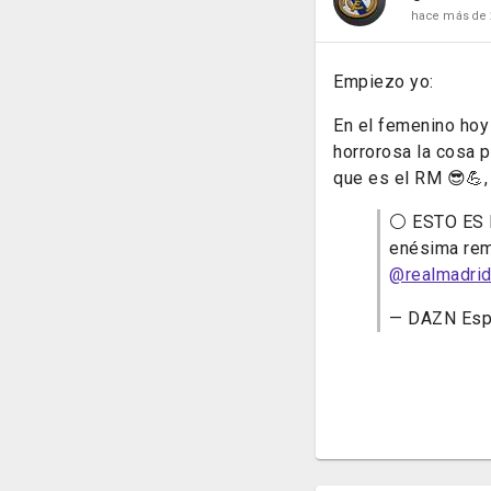
hace más de 
Empiezo yo:
En el femenino hoy 
horrorosa la cosa 
que es el RM 😎💪, 
⚪ ESTO ES E
enésima remo
@realmadri
— DAZN Es