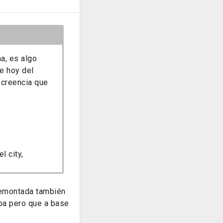
a, es algo
de hoy del
 creencia que
l city,
 remontada también
aba pero que a base