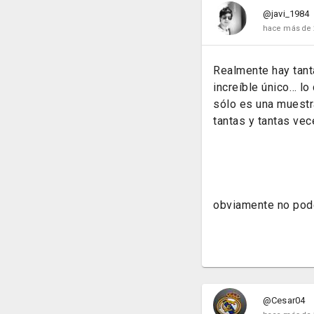
@javi_1984
hace más de 
Realmente hay tant
increíble único… lo
sólo es una muestr
tantas y tantas vec
obviamente no pode
@Cesar04