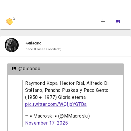
2
@tilacino
hace 8 meses
(editado)
@bidondo
Raymond Kopa, Hector Ríal, Alfredo Di
Stéfano, Pancho Puskas y Paco Gento
(1958🔸 1977) Gloria eterna.
pic.twitter.com/WQfjbYGTBa
— ▪️ Macroski ▪️ (@MMacroski)
November 17, 2025