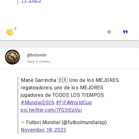
17, 2025
3
@bidondo
hace 9 meses
Mané Garrincha 🇧🇷 Uno de los MEJORES
regateadores, uno de los MEJORES
jugadores de TODOS LOS TIEMPOS.
#Mundial2026
#FIFAWorldCup
pic.twitter.com/lYG5lEqVui
— Futbol Mundial (@futbolmundialsp)
November 18, 2025