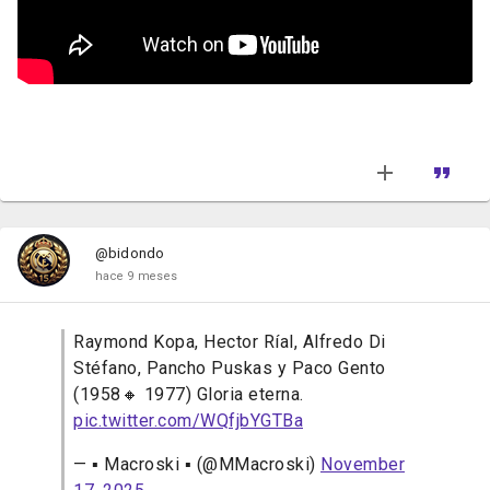
@bidondo
hace 9 meses
Raymond Kopa, Hector Ríal, Alfredo Di
Stéfano, Pancho Puskas y Paco Gento
(1958🔸 1977) Gloria eterna.
pic.twitter.com/WQfjbYGTBa
— ▪️ Macroski ▪️ (@MMacroski)
November