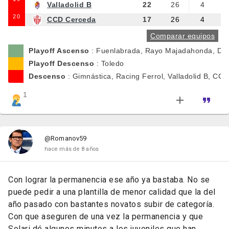
Valladolid B
22
26
4
20
CCD Cerceda
17
26
4
Comparar equipos
Playoff Ascenso
: Fuenlabrada, Rayo Majadahonda, Dep
Playoff Descenso
: Toledo
Descenso
: Gimnástica, Racing Ferrol, Valladolid B, CC
1
@Romanov59
hace más de 8 años
Con lograr la permanencia ese año ya bastaba. No se
puede pedir a una plantilla de menor calidad que la del
año pasado con bastantes novatos subir de categoría.
Con que aseguren de una vez la permanencia y que
Solari dé algunos minutos a los juveniles que han