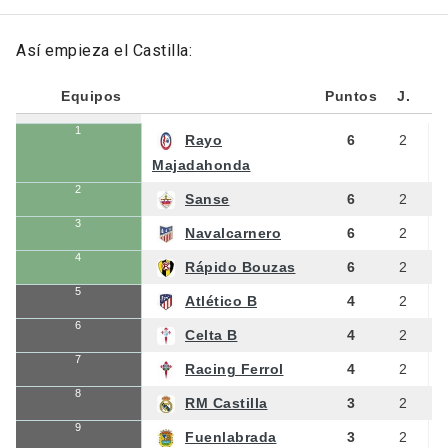
Así empieza el Castilla:
Equipos
Puntos
J.
1
Rayo
6
2
Majadahonda
2
Sanse
6
2
3
Navalcarnero
6
2
4
Rápido Bouzas
6
2
5
Atlético B
4
2
6
Celta B
4
2
7
Racing Ferrol
4
2
8
RM Castilla
3
2
9
Fuenlabrada
3
2