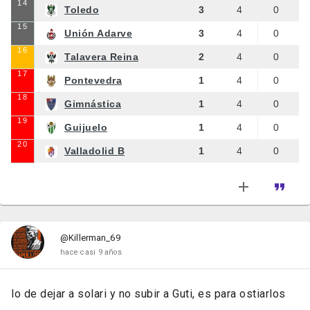
14
Toledo
3
4
0
15
Unión Adarve
3
4
0
16
Talavera Reina
2
4
0
17
Pontevedra
1
4
0
18
Gimnástica
1
4
0
19
Guijuelo
1
4
0
20
Valladolid B
1
4
0
@Killerman_69
hace casi 9 años
lo de dejar a solari y no subir a Guti, es para ostiarlos