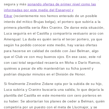
segura y más
sonando ofertas de primer nivel como las
informadas por este medio del Espanyol y
Eibar
(recientemente nos hemos enterado de un posible
interés del mítico Brujas belga), el portero que subiría a la
primera plantilla sería Álex Craninx. De darse esta situación,
Luca seguiría en el Castilla y compartiría vestuario arco con
Amengual. La duda es quién sería el tercer portero, ya que
según ha podido conocer este medio, hay varias ofertas
para hacerse en calidad de cedido con Javi Belman, algo
que el Club ve con muy buenos ojos. En ese caso, este rol
con casi total seguridad recaería en Moha o Darío Ramos,
quiénes a pesar de ello mantendrían su ficha juvenil y
podrían disputar minutos en el División de Honor.
Si finalmente Zinedine Zidane opta por la subida de su hijo,
Luca subiría y Craninx buscaría una salida, lo que dejaría la
plantilla del Castilla en este momento con cero porteros en
su haber. Se abortarían los planes de ceder a Belman, quién
competiría por un puesto con el meta de Llucmajor, y se