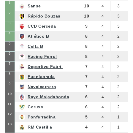
1
Sanse
10
4
3
2
Rápido Bouzas
10
4
3
3
CCD Cerceda
9
4
3
4
Atlético B
8
4
2
5
Celta B
8
4
2
6
Racing Ferrol
8
4
2
7
Deportivo Fabril
7
4
2
8
Fuenlabrada
7
4
2
9
Navalcarnero
7
4
2
10
Rayo Majadahonda
6
4
2
11
Coruxo
6
4
2
12
Ponferradina
5
4
1
13
RM Castilla
4
4
1