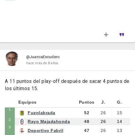
@JuancaEscudero
hace más de 8 años
A 11 puntos del play-off después de sacar 4 puntos de
los últimos 15.
Equipos
Puntos
J.
G.
1
Fuenlabrada
52
26
15
2
Rayo Majadahonda
48
26
14
3
Deportivo Fabril
47
26
13