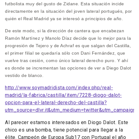
futbolista muy del gusto de Zidane. Esta situación incide
directamente en la situación del joven lateral portugués, por
quién el Real Madrid ya se interesó a principios de año.
De este modo, si la dirección de cantera que encabezan
Ramón Martínez y Manolo Díaz decide que lo mejor para la
progresión de Tejero y de Achraf es que salgan del Castilla,
el primer filial se quedaría sólo con Dani Fernández, que
vuelve tras cesión, como único lateral derecho puro. Y ahí
es donde se incrementan las opciones de ver a Diego Dalot
vestido de blanco.
http://www.soymadridista.com/index.php/real-
madrid/la-fabrica/castilla/item/7228-diogo-dalot-
opcion-para-el-lateral-derecho-del-castilla?
utm_source=dlvr.it&utm_medium=twitter&utm_campaign=
Al parecer estamos interesados en Diogo Dalot. Este
chico es una bomba, tiene potencial para llegar a la
élite. Campeón de Europa Sub17 con Portugal el año