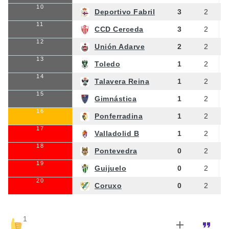
10
Deportivo Fabril
3
2
11
CCD Cerceda
3
2
12
Unión Adarve
2
2
13
Toledo
1
2
14
Talavera Reina
1
2
15
Gimnástica
1
2
16
Ponferradina
1
2
17
Valladolid B
1
2
18
Pontevedra
0
2
19
Guijuelo
0
2
20
Coruxo
0
2
1