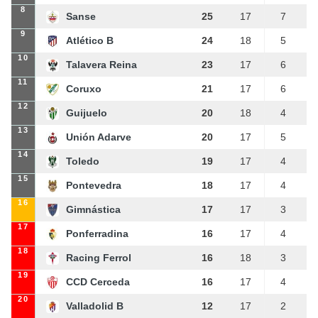
8
Sanse
25
17
7
9
Atlético B
24
18
5
10
Talavera Reina
23
17
6
11
Coruxo
21
17
6
12
Guijuelo
20
18
4
13
Unión Adarve
20
17
5
14
Toledo
19
17
4
15
Pontevedra
18
17
4
16
Gimnástica
17
17
3
17
Ponferradina
16
17
4
18
Racing Ferrol
16
18
3
19
CCD Cerceda
16
17
4
20
Valladolid B
12
17
2