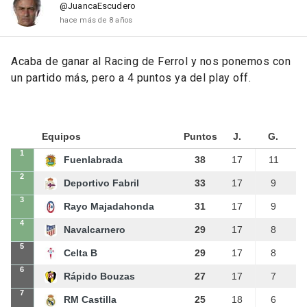
@JuancaEscudero
hace más de 8 años
Acaba de ganar al Racing de Ferrol y nos ponemos con
un partido más, pero a 4 puntos ya del play off.
Equipos
Puntos
J.
G.
1
Fuenlabrada
38
17
11
2
Deportivo Fabril
33
17
9
3
Rayo Majadahonda
31
17
9
4
Navalcarnero
29
17
8
5
Celta B
29
17
8
6
Rápido Bouzas
27
17
7
7
RM Castilla
25
18
6