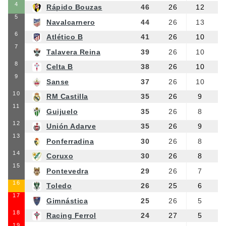
4
Rápido Bouzas
46
26
12
5
Navalcarnero
44
26
13
6
Atlético B
41
26
10
7
Talavera Reina
39
26
10
8
Celta B
38
26
10
9
Sanse
37
26
10
10
RM Castilla
35
26
9
11
Guijuelo
35
26
8
12
Unión Adarve
35
26
9
13
Ponferradina
30
26
8
14
Coruxo
30
26
8
15
Pontevedra
29
26
7
16
Toledo
26
25
6
17
Gimnástica
25
26
5
18
Racing Ferrol
24
27
5
19