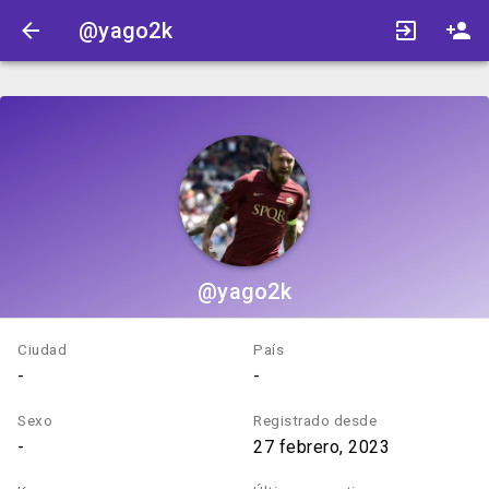
@yago2k
@yago2k
Ciudad
País
-
-
Sexo
Registrado desde
-
27 febrero, 2023