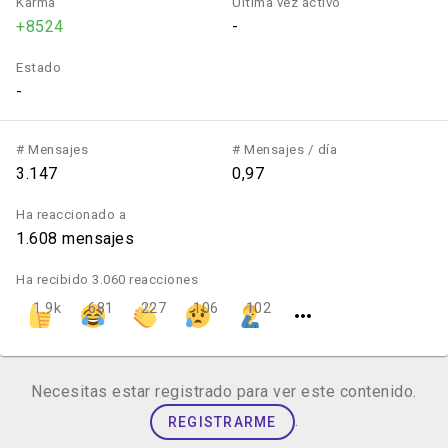
Karma
Última vez activo
+8524
-
Estado
-
# Mensajes
# Mensajes / día
3.147
0,97
Ha reaccionado a
1.608 mensajes
Ha recibido 3.060 reacciones
1.9k
681
227
106
102
Necesitas estar registrado para ver este contenido.
.
REGISTRARME