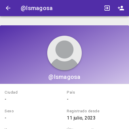
@Ismagosa
@Ismagosa
Ciudad
País
-
-
Sexo
Registrado desde
-
11 julio, 2023