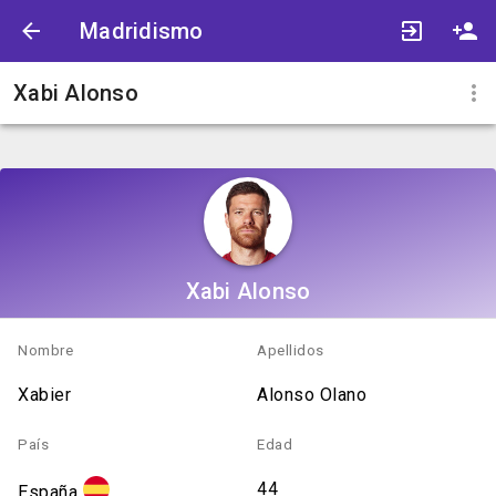
Madridismo
Xabi Alonso
Xabi Alonso
Nombre
Apellidos
Xabier
Alonso Olano
País
Edad
44
España