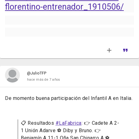
florentino-entrenador_1910506/
@JulioTFP
hace más de 7 años
De momento buena participación del Infantil A en Italia.
📋 Resultados
#LaFabrica
: 👉 Cadete A 2-
1 Unión Adarve ⚽ Diby y Bruno. 👉
Benjamín A 11-1 Oña San Chinarro A ⚽