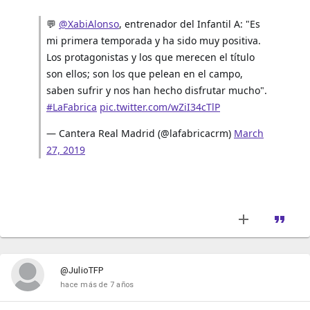
💬
@XabiAlonso
, entrenador del Infantil A: "Es
mi primera temporada y ha sido muy positiva.
Los protagonistas y los que merecen el título
son ellos; son los que pelean en el campo,
saben sufrir y nos han hecho disfrutar mucho".
#LaFabrica
pic.twitter.com/wZiI34cTlP
— Cantera Real Madrid (@lafabricacrm)
March
27, 2019
@JulioTFP
hace más de 7 años