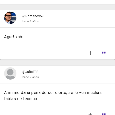
@Romanov59
hace 7 años
Agur! xabi
@JulioTFP
hace 7 años
A mi me daría pena de ser cierto, se le ven muchas
tablas de técnico.