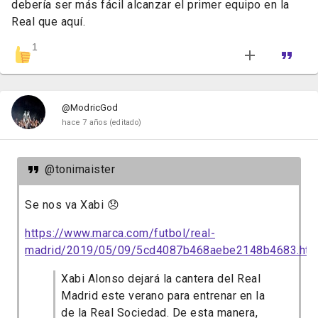
debería ser más fácil alcanzar el primer equipo en la
Real que aquí.
1
@ModricGod
hace 7 años
(editado)
@tonimaister
Se nos va Xabi 😞
https://www.marca.com/futbol/real-
madrid/2019/05/09/5cd4087b468aebe2148b4683.htm
Xabi Alonso dejará la cantera del Real
Madrid este verano para entrenar en la
de la Real Sociedad.
De esta manera,