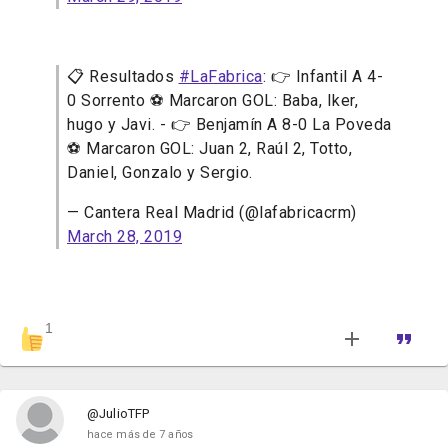
📋 Resultados
#LaFabrica
: 👉 Infantil A 4-
0 Sorrento ⚽ Marcaron GOL: Baba, Iker,
hugo y Javi. - 👉 Benjamín A 8-0 La Poveda
⚽ Marcaron GOL: Juan 2, Raúl 2, Totto,
Daniel, Gonzalo y Sergio.
— Cantera Real Madrid (@lafabricacrm)
March 28, 2019
1
@JulioTFP
hace más de 7 años