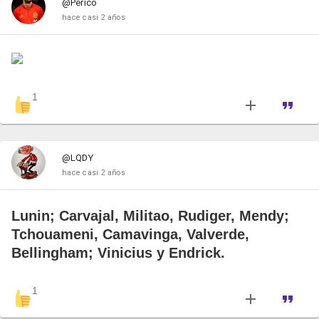
@Perico
hace casi 2 años
1
@LQDY
hace casi 2 años
Lunin; Carvajal, Militao, Rudiger, Mendy;
Tchouameni, Camavinga, Valverde,
Bellingham; Vinicius y Endrick.
1