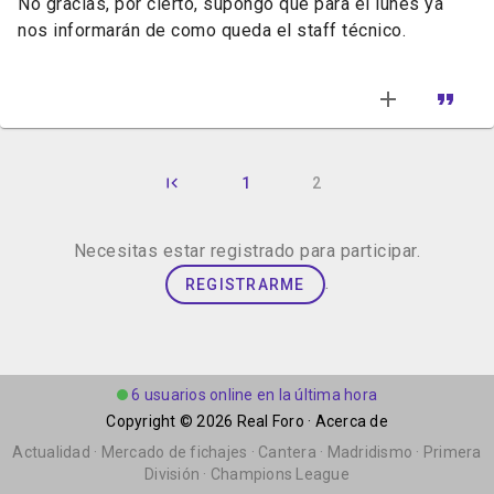
No gracias, por cierto, supongo que para el lunes ya
nos informarán de como queda el staff técnico.
1
2
Necesitas estar registrado para participar.
.
REGISTRARME
6 usuarios online en la última hora
Copyright © 2026
Real Foro
·
Acerca de
Actualidad
·
Mercado de fichajes
·
Cantera
·
Madridismo
·
Primera
División
·
Champions League