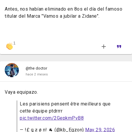
Antes, nos habían eliminado en 8os el día del famoso
titular del Marca "Vamos a jubilar a Zidane".
1
@the doctor
hace 2 meses
Vaya equipazo.
Les parisiens pensent être meilleurs que
cette équipe ptdrrrr
pic.twitter.com/2GepkmPvB8
— !£ ǥ ƶ ø n! 🐐 (@kb_Egzon)
May 29, 2026