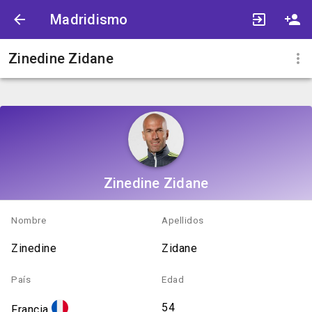
Madridismo
Zinedine Zidane
Zinedine Zidane
Nombre
Apellidos
Zinedine
Zidane
País
Edad
54
Francia