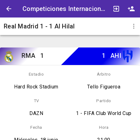
Competiciones Internacionales
Real Madrid 1 - 1 Al Hilal
RMA
1
1
AHI
Estadio
Árbitro
Hard Rock Stadium
Tello Figueroa
TV
Partido
DAZN
1 - FIFA Club World Cup
Fecha
Hora
Miércoles, 18 junio
21:00