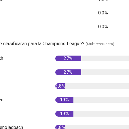
0,0%
0,0%
e clasificarán para la Champions League?
(Multirespuesta)
ch
27%
27%
3,8%
en
19%
19%
engladbach
3,8%