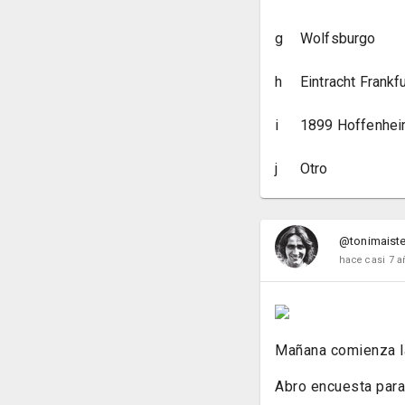
g
Wolfsburgo
h
Eintracht Frankfu
i
1899 Hoffenhe
j
Otro
@tonimaiste
hace casi 7 a
Mañana comienza la
Abro encuesta para