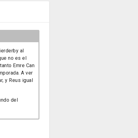
ierderby al
que no es el
 tanto Emre Can
mporada. A ver
r, y Reus igual
undo del