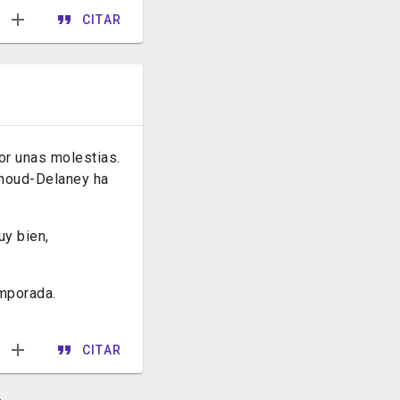
CITAR
or unas molestias.
ahoud-Delaney ha
uy bien,
emporada.
CITAR