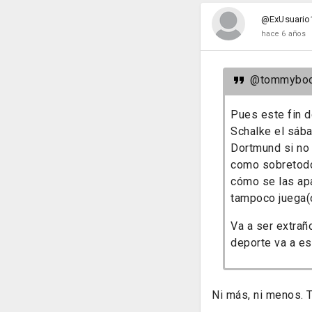
@ExUsuario
hace 6 años
@tommybo
Pues este fin d
Schalke el sába
Dortmund si no 
como sobretodo
cómo se las apa
tampoco juega(
Va a ser extrañ
deporte va a es
Ni más, ni menos. 