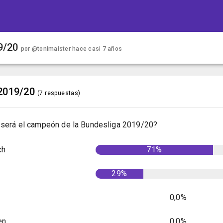
9/20
por
@tonimaister
hace casi 7 años
2019/20
(7 respuestas)
 será el campeón de la Bundesliga 2019/20?
ch
71%
29%
0,0%
en
0,0%