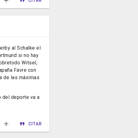
CITAR
erby al Schalke el
ortmund si no hay
obretodo Witsel,
apaña Favre con
ra de las máximas
 del deporte va a
CITAR