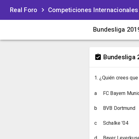
Real Foro
Competiciones Internacionales
Bundesliga 201
Bundesliga 
1. ¿Quién crees que
a
FC Bayern Muni
b
BVB Dortmund
c
Schalke '04
d
Bayer Leverkus