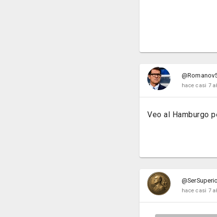
@Romanov
hace casi 7 a
Veo al Hamburgo pe
@SerSuperio
hace casi 7 a