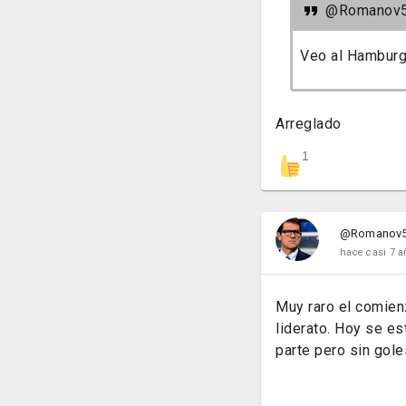
@Romanov
Veo al Hamburg
Arreglado
1
@Romanov
hace casi 7 a
Muy raro el comienz
liderato. Hoy se es
parte pero sin gole