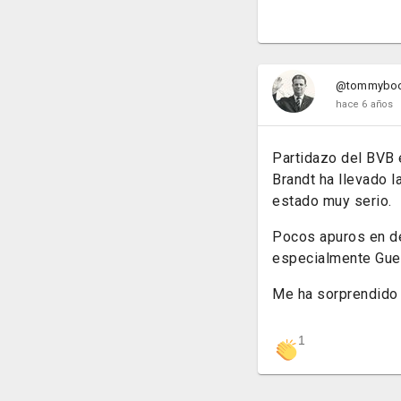
@tommybo
hace 6 años
Partidazo del BVB 
Brandt ha llevado 
estado muy serio.
Pocos apuros en de
especialmente Guer
Me ha sorprendido p
1