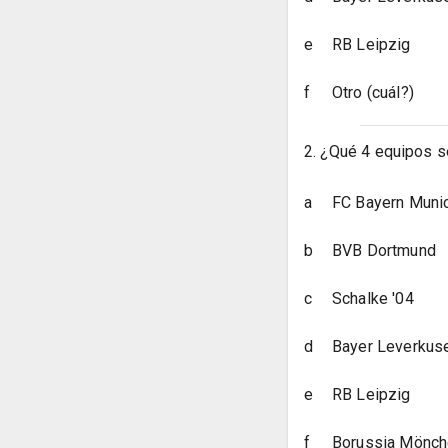
e
RB Leipzig
f
Otro (cuál?)
2. ¿Qué 4 equipos s
a
FC Bayern Muni
b
BVB Dortmund
c
Schalke '04
d
Bayer Leverkus
e
RB Leipzig
f
Borussia Mönch