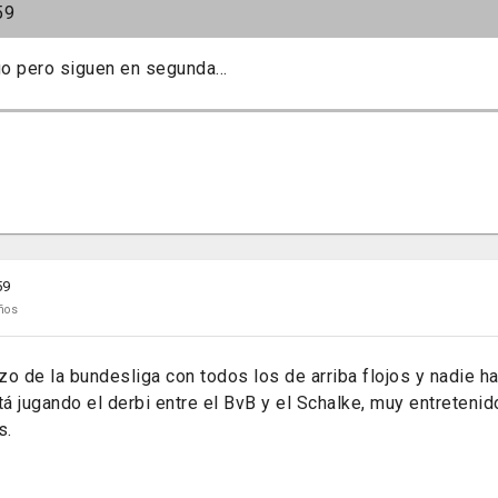
59
o pero siguen en segunda...
59
ños
o de la bundesliga con todos los de arriba flojos y nadie h
tá jugando el derbi entre el BvB y el Schalke, muy entretenid
s.