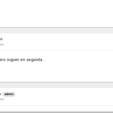
59
ños
ro siguen en segunda...
r
admin
ños